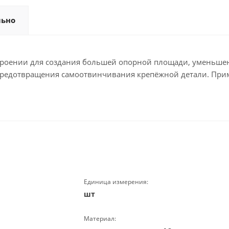
льно
троении для создания б́ольшей опорной площади, уменьше
предотвращения самоотвинчивания крепёжной детали. Прим
Единица измерения:
шт
Материал: