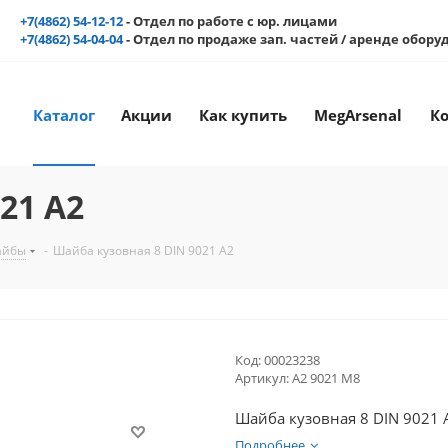
+7(4862) 54-12-12
- Отдел по работе с юр. лицами
+7(4862) 54-04-04
- Отдел по продаже зап. частей / аренде обор
Каталог
Акции
Как купить
MegArsenal
К
21 А2
айбы
-
Шайба кузовная 8 DIN 9021 А2
Код:
00023238
Артикул:
А2 9021 М8
Шайба кузовная 8 DIN 9021 
Подробнее