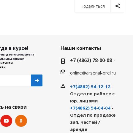
Поделиться
да в курсе!
Наши контакты
 вы даете согласие на
льных данных и
+7 (4862) 78-00-08
литикой
сти
online@arsenal-orel.ru
+7(4862) 54-12-12
-
Отдел по работе с
юр. лицами
ь на связи
+7(4862) 54-04-04
-
Отдел по продаже
зап. частей /
аренде