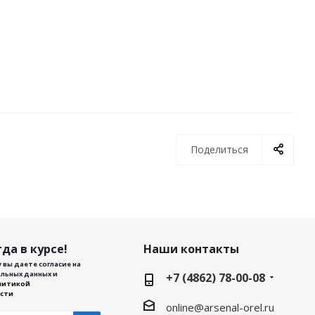
Поделиться
да в курсе!
Наши контакты
 вы даете согласие на
льных данных и
+7 (4862) 78-00-08
литикой
сти
online@arsenal-orel.ru