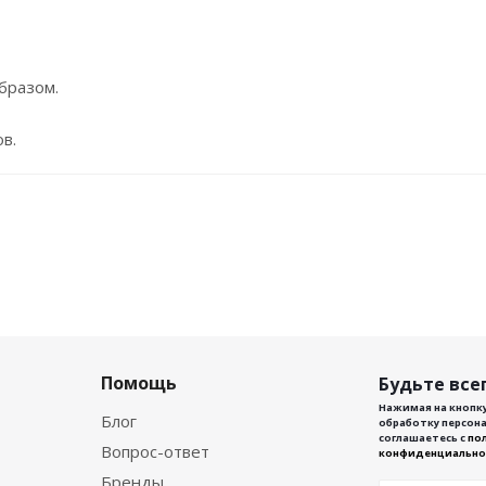
бразом.
в.
Помощь
Будьте всег
Нажимая на кнопку
Блог
обработку персона
соглашаетесь с
по
Вопрос-ответ
конфиденциально
Бренды