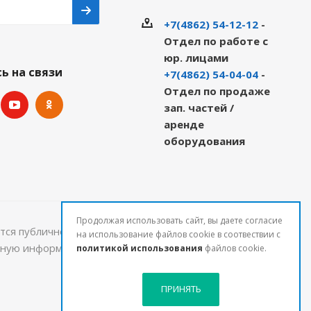
+7(4862) 54-12-12
-
Отдел по работе с
юр. лицами
ь на связи
+7(4862) 54-04-04
-
Отдел по продаже
зап. частей /
аренде
оборудования
Продолжая использовать сайт, вы даете согласие
тся публичной офертой и могут быть изменены.
на использование файлов cookie в соотвествии с
льную информацию о стоимости и наличии товаров
политикой использования
файлов cookie.
ПРИНЯТЬ