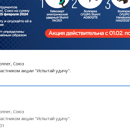
onner, Союз
участником акции "Испытай удачу".
onner, Союз
участником акции "Испытай удачу".
101