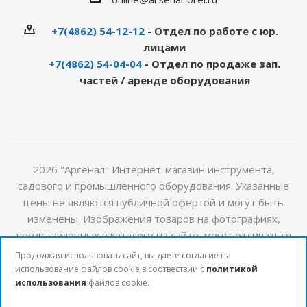
+7(4862) 54-12-12
- Отдел по работе с юр.
лицами
+7(4862) 54-04-04
- Отдел по продаже зап.
частей / аренде оборудования
2026 "Арсенал" Интернет-магазин инструмента,
садового и промышленного оборудования. Указанные
цены не являются публичной офертой и могут быть
изменены. Изображения товаров на фотографиях,
представленных в каталоге на сайте, могут отличаться
от оригиналов. Актуальную информацию о стоимости и
Продолжая использовать сайт, вы даете согласие на
наличии товаров можно получить у наших менеджеров
использование файлов cookie в соотвествии с
политикой
использования
файлов cookie.