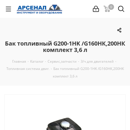
0
Бак топливный G200-1HK /G160НК,200НК
комплект 3,6 л
Главная
-
Каталог
-
Сервис,запчасти
-
З/ч для двигателей
-
Топливная система двиг.
-
Бак топливный G200-1HK /G160НК,200НК
комплект 3,6 л