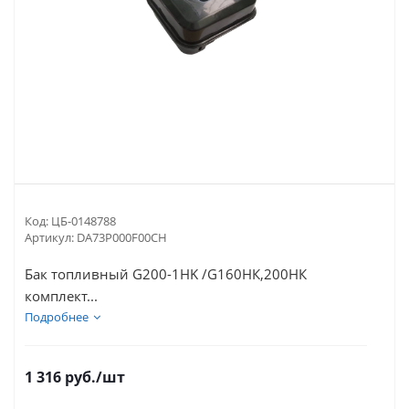
Код:
ЦБ-0148788
Артикул:
DA73P000F00CH
Бак топливный G200-1HK /G160НК,200НК
комплект...
Подробнее
1 316
руб.
/шт