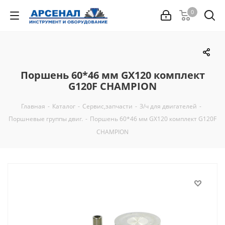
0
Поршень 60*46 мм GX120 комплект
G120F CHAMPION
Главная
-
Каталог
-
Сервис,запчасти
-
З/ч для двигателей
-
Поршневые группы двиг.
-
Поршень 60*46 мм GX120 комплект G120F
CHAMPION