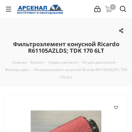
0
Фильтроэлемент конусной Ricardo
R61105AZLDS; TDK 170 6LT
Главная
-
Каталог
-
Сервис,запчасти
-
З/ч для двигателей
-
Фильтры двиг.
-
Фильтроэлемент конусной Ricardo R61105AZLDS; TDK
170 6LT