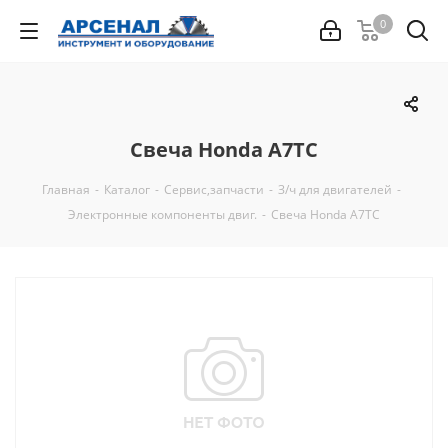
0
Свеча Honda A7TC
Главная
-
Каталог
-
Сервис,запчасти
-
З/ч для двигателей
-
Электронные компоненты двиг.
-
Свеча Honda A7TC