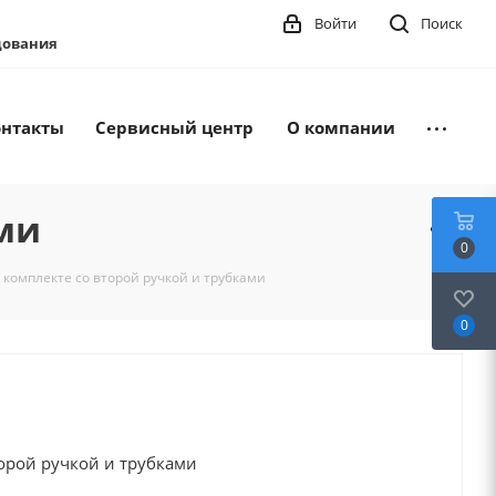
Войти
Поиск
удования
онтакты
Сервисный центр
О компании
ами
0
в комплекте со второй ручкой и трубками
0
торой ручкой и трубками