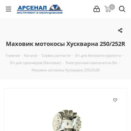
0
Маховик мотокосы Хускварна 250/252R
Главная
-
Каталог
-
Сервис,запчасти
-
З/ч для бензоинструмента
-
З/ч для триммеров (бензокос)
-
Электронные компоненты б/к
-
Маховик мотокосы Хускварна 250/252R