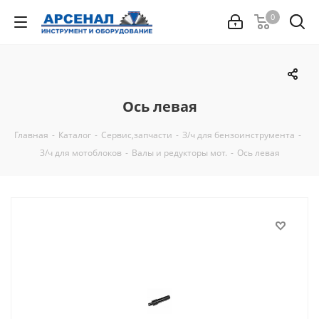
0
Ось левая
Главная
-
Каталог
-
Сервис,запчасти
-
З/ч для бензоинструмента
-
З/ч для мотоблоков
-
Валы и редукторы мот.
-
Ось левая