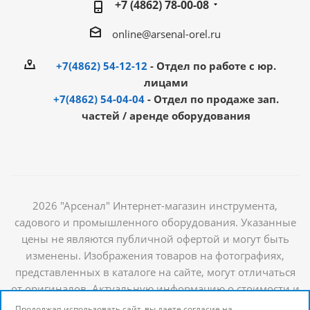
+7 (4862) 78-00-08
online@arsenal-orel.ru
+7(4862) 54-12-12
- Отдел по работе с юр.
лицами
+7(4862) 54-04-04
- Отдел по продаже зап.
частей / аренде оборудования
2026 "Арсенал" Интернет-магазин инструмента,
садового и промышленного оборудования. Указанные
цены не являются публичной офертой и могут быть
изменены. Изображения товаров на фотографиях,
представленных в каталоге на сайте, могут отличаться
от оригиналов. Актуальную информацию о стоимости и
наличии товаров можно получить у наших
Продолжая использовать сайт, вы даете согласие на