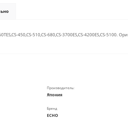
льно
TES,CS-450,CS-510,CS-680,CS-3700ES,CS-4200ES,CS-5100. Ори
Производитель:
Япония
Бренд
ECHO