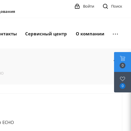
Войти
Поиск
удования
онтакты
Сервисный центр
О компании
0
HO
0
и ECHO