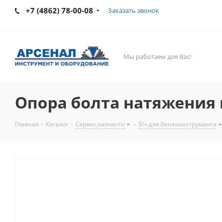
+7 (4862) 78-00-08
Заказать звонок
Мы работаем для Вас!
Опора болта натяжения
Главная
-
Каталог
-
Сервис,запчасти
-
З/ч для бензоинструмента