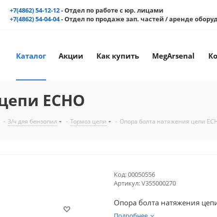
+7(4862) 54-12-12
- Отдел по работе с юр. лицами
+7(4862) 54-04-04
- Отдел по продаже зап. частей / аренде обор
Каталог
Акции
Как купить
MegArsenal
К
 цепи ECHO
-
З/ч для бензопил
-
Тормоз цепи
-
Опора болта натяжения цепи EC
Код:
00050556
Артикул:
V355000270
Опора болта натяжения цеп
Подробнее