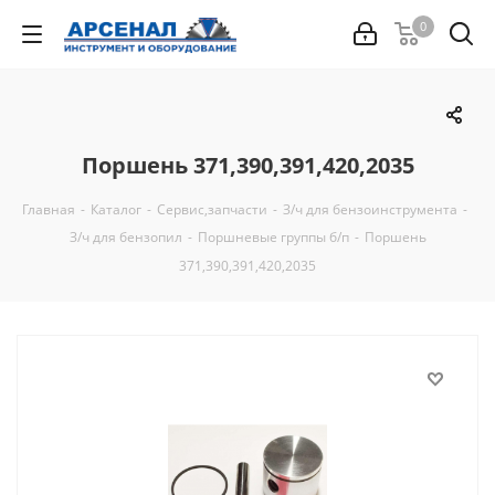
0
Поршень 371,390,391,420,2035
Главная
-
Каталог
-
Сервис,запчасти
-
З/ч для бензоинструмента
-
З/ч для бензопил
-
Поршневые группы б/п
-
Поршень
371,390,391,420,2035