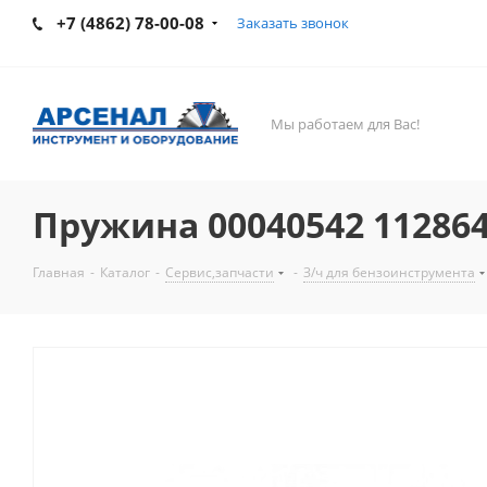
+7 (4862) 78-00-08
Заказать звонок
Мы работаем для Вас!
Пружина 00040542 11286
Главная
-
Каталог
-
Сервис,запчасти
-
З/ч для бензоинструмента