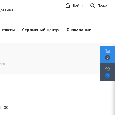
Войти
Поиск
удования
онтакты
Сервисный центр
О компании
0
400
0
286472400