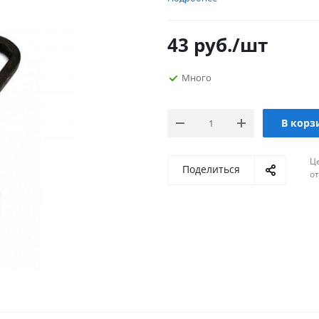
43
руб.
/шт
Много
В корз
Ц
Поделиться
о