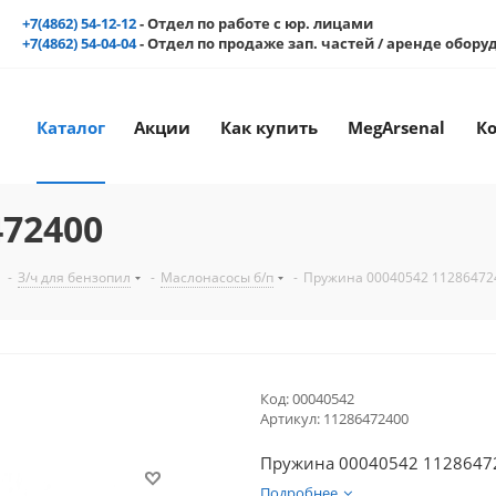
+7(4862) 54-12-12
- Отдел по работе с юр. лицами
+7(4862) 54-04-04
- Отдел по продаже зап. частей / аренде обор
Каталог
Акции
Как купить
MegArsenal
К
472400
-
З/ч для бензопил
-
Маслонасосы б/п
-
Пружина 00040542 11286472
Код:
00040542
Артикул:
11286472400
Пружина 00040542 11
Подробнее