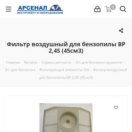
0
Фильтр воздушный для бензопилы BP
2,4S (45см3)
Главная
-
Каталог
-
Сервис,запчасти
-
З/ч для бензоинструмента
-
З/ч для бензопил
-
Фильтрующие элементы б/п
-
Фильтр воздушный
для бензопилы BP 2,4S (45см3)