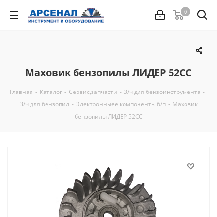
0
Маховик бензопилы ЛИДЕР 52СС
Главная
-
Каталог
-
Сервис,запчасти
-
З/ч для бензоинструмента
-
З/ч для бензопил
-
Электронныее компоненты б/п
-
Маховик
бензопилы ЛИДЕР 52СС