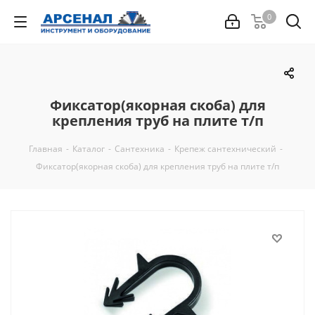
0
Фиксатор(якорная скоба) для
крепления труб на плите т/п
Главная
-
Каталог
-
Сантехника
-
Крепеж сантехнический
-
Фиксатор(якорная скоба) для крепления труб на плите т/п