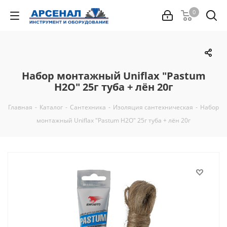
0
Набор монтажный Uniflax "Pastum
H2O" 25г туба + лён 20г
Главная
-
Каталог
-
Сантехника
-
Изоляция сантехническая
-
Набор
монтажный Uniflax "Pastum H2O" 25г туба + лён 20г