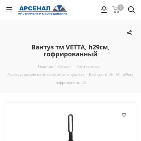
0
Вантуз тм VETTA, h29см,
гофрированный
Главная
-
Каталог
-
Сантехника
-
Аксессуары для ванных комнат и туалета
-
Вантуз тм VETTA, h29см,
гофрированный