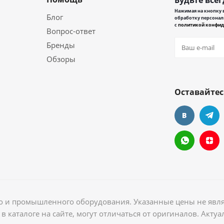
Будьте всег
Нажимая на кнопку в
Блог
обработку персонал
с
политикой конфид
Вопрос-ответ
Бренды
Обзоры
Оставайтес
ого и промышленного оборудования. Указанные цены не явл
в каталоге на сайте, могут отличаться от оригиналов. Акт