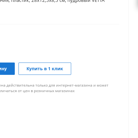
ния, пластик, 28x12,5x8,5 см, пудровый VETTA
ину
Купить в 1 клик
ена действительна только для интернет-магазина и может
тличаться от цен в розничных магазинах