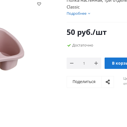
Полка настенная, три отделе
Classic
Подробнее
50
руб.
/шт
Достаточно
В корз
Ц
Поделиться
о