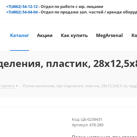
+7(4862) 54-12-12
- Отдел по работе с юр. лицами
+7(4862) 54-04-04
- Отдел по продаже зап. частей / аренде обор
Каталог
Акции
Как купить
MegArsenal
К
еления, пластик, 28x12,5x8
 туалета
-
Полка настенная, три отделения, пластик, 28x12,5x8,5 см, пуд
Код:
ЦБ-0239431
Артикул:
478-289