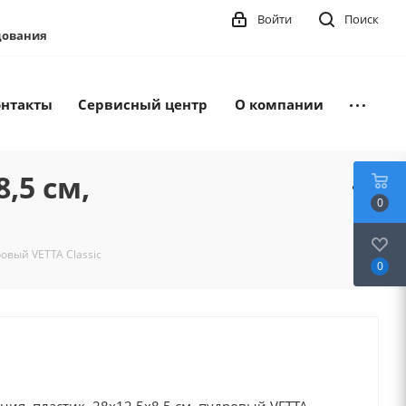
Войти
Поиск
удования
онтакты
Сервисный центр
О компании
,5 см,
0
ровый VETTA Classic
0