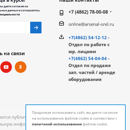
да в курсе!
Наши контакты
ы даете согласие на
ьных данных и соглашаетесь
+7 (4862) 78-00-08
енциальности
online@arsenal-orel.ru
+7(4862) 54-12-12
-
Отдел по работе с
юр. лицами
ь на связи
+7(4862) 54-04-04
-
Отдел по продаже
зап. частей / аренде
оборудования
Продолжая использовать сайт, вы даете согласие
яются публичной офертой и могут быть изменены.
на использование файлов cookie в соотвествии с
уальную информацию о стоимости и наличии товаров
политикой использования
файлов cookie.