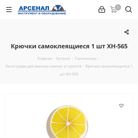
0
Крючки самоклеящиеся 1 шт XH-565
Главная
-
Каталог
-
Сантехника
-
Аксессуары для ванных комнат и туалета
-
Крючки самоклеящиеся 1
шт XH-565