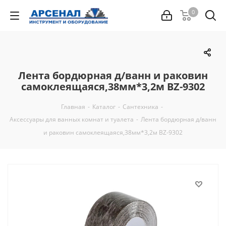
0
Лента бордюрная д/ванн и раковин
самоклеящаяся,38мм*3,2м BZ-9302
Главная
-
Каталог
-
Сантехника
-
Аксессуары для ванных комнат и туалета
-
Лента бордюрная д/ванн
и раковин самоклеящаяся,38мм*3,2м BZ-9302