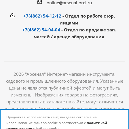
online@arsenal-orel.ru
+7(4862) 54-12-12
- Отдел по работе с юр.
лицами
+7(4862) 54-04-04
- Отдел по продаже зап.
частей / аренде оборудования
2026 "Арсенал" Интернет-магазин инструмента,
садового и промышленного оборудования. Указанные
цены не являются публичной офертой и могут быть
изменены. Изображения товаров на фотографиях,
представленных в каталоге на сайте, могут отличаться
от оригиналов. Актуальную информацию о стоимости и
наличии товаров можно получить у наших
Продолжая использовать сайт, вы даете согласие на
менеджеров
использование файлов cookie в соотвествии с
политикой
использования
файлов cookie.