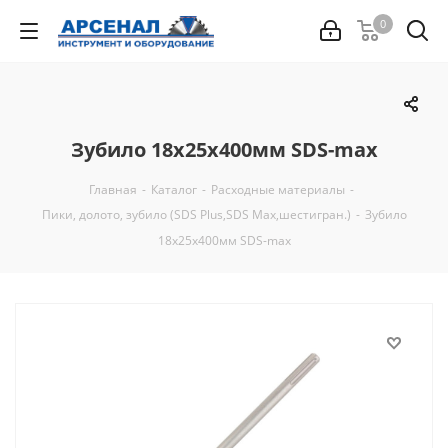
0
Зубило 18х25х400мм SDS-max
Главная
-
Каталог
-
Расходные материалы
-
Пики, долото, зубило (SDS Plus,SDS Max,шестигран.)
-
Зубило
18х25х400мм SDS-max