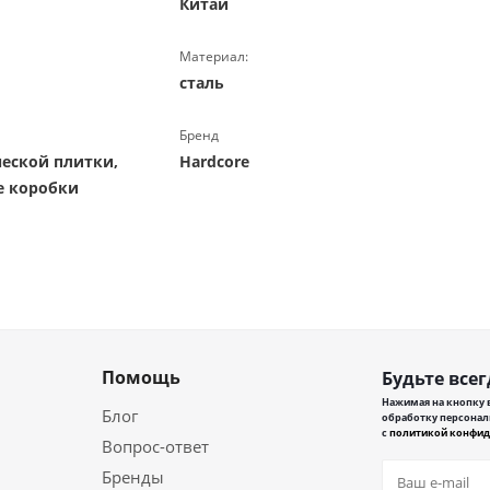
Китай
Материал:
сталь
Бренд
ческой плитки,
Hardcore
е коробки
Помощь
Будьте всег
Нажимая на кнопку в
Блог
обработку персонал
с
политикой конфид
Вопрос-ответ
Бренды