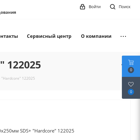
Войти
Поиск
удования
онтакты
Сервисный центр
О компании
" 122025
0
 "Hardcore" 122025
0
0х250мм SDS+ "Hardcore" 122025