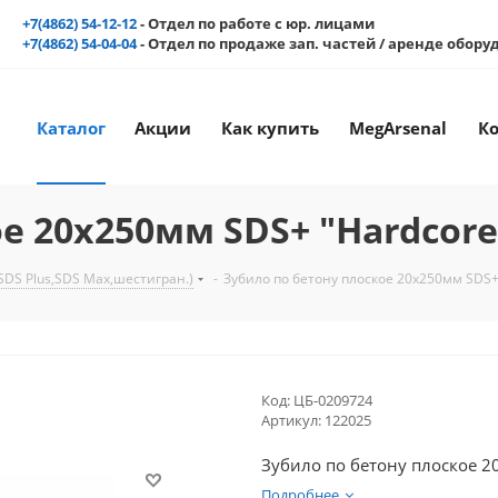
+7(4862) 54-12-12
- Отдел по работе с юр. лицами
+7(4862) 54-04-04
- Отдел по продаже зап. частей / аренде обор
Каталог
Акции
Как купить
MegArsenal
К
е 20х250мм SDS+ "Hardcore
(SDS Plus,SDS Max,шестигран.)
-
Зубило по бетону плоское 20х250мм SDS+
Код:
ЦБ-0209724
Артикул:
122025
Зубило по бетону плоское 2
Подробнее