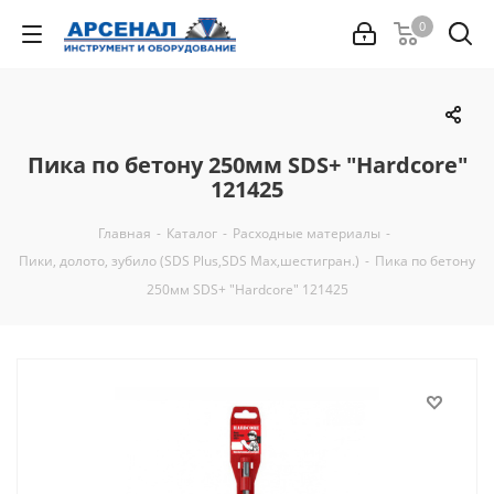
0
Пика по бетону 250мм SDS+ "Hardcore"
121425
Главная
-
Каталог
-
Расходные материалы
-
Пики, долото, зубило (SDS Plus,SDS Max,шестигран.)
-
Пика по бетону
250мм SDS+ "Hardcore" 121425