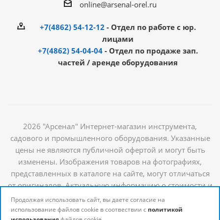
online@arsenal-orel.ru
+7(4862) 54-12-12
- Отдел по работе с юр.
лицами
+7(4862) 54-04-04
- Отдел по продаже зап.
частей / аренде оборудования
2026 "Арсенал" Интернет-магазин инструмента,
садового и промышленного оборудования. Указанные
цены не являются публичной офертой и могут быть
изменены. Изображения товаров на фотографиях,
представленных в каталоге на сайте, могут отличаться
от оригиналов. Актуальную информацию о стоимости и
наличии товаров можно получить у наших
Продолжая использовать сайт, вы даете согласие на
менеджеров
использование файлов cookie в соотвествии с
политикой
использования
файлов cookie.