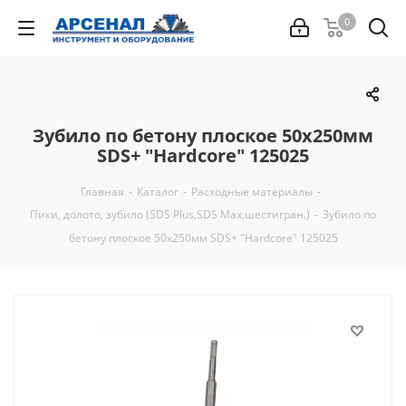
0
Зубило по бетону плоское 50х250мм
SDS+ "Hardcore" 125025
Главная
-
Каталог
-
Расходные материалы
-
Пики, долото, зубило (SDS Plus,SDS Max,шестигран.)
-
Зубило по
бетону плоское 50х250мм SDS+ "Hardcore" 125025