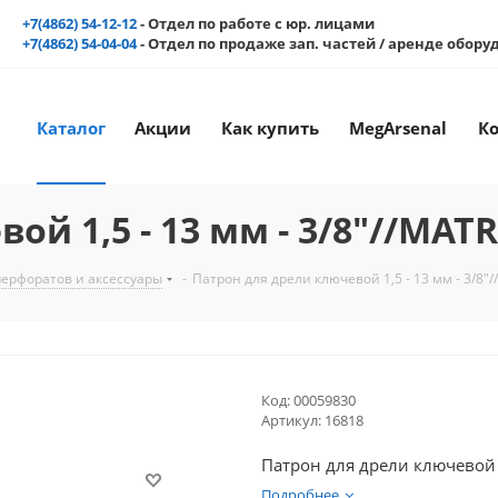
+7(4862) 54-12-12
- Отдел по работе с юр. лицами
+7(4862) 54-04-04
- Отдел по продаже зап. частей / аренде обор
Каталог
Акции
Как купить
MegArsenal
К
й 1,5 - 13 мм - 3/8"//MATR
перфоратов и аксессуары
-
Патрон для дрели ключевой 1,5 - 13 мм - 3/8"/
Код:
00059830
Артикул:
16818
Патрон для дрели ключевой 1
Подробнее