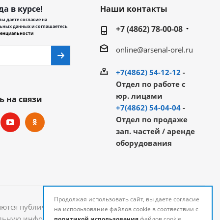
да в курсе!
Наши контакты
ы даете согласие на
ьных данных и соглашаетесь
+7 (4862) 78-00-08
енциальности
online@arsenal-orel.ru
+7(4862) 54-12-12
-
Отдел по работе с
юр. лицами
ь на связи
+7(4862) 54-04-04
-
Отдел по продаже
зап. частей / аренде
оборудования
Продолжая использовать сайт, вы даете согласие
яются публичной офертой и могут быть изменены.
на использование файлов cookie в соотвествии с
уальную информацию о стоимости и наличии товаров
политикой использования
файлов cookie.