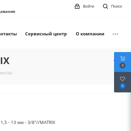
Войти
Поиск
удования
онтакты
Сервисный центр
О компании
IX
0
/MATRIX
0
,5 - 13 мм - 3/8"//MATRIX