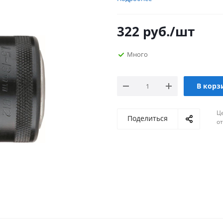
322
руб.
/шт
Много
В корз
Ц
Поделиться
о