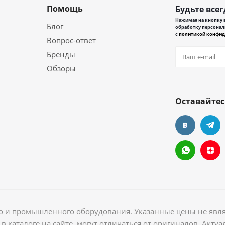
Помощь
Будьте всег
Нажимая на кнопку в
Блог
обработку персонал
с
политикой конфид
Вопрос-ответ
Бренды
Обзоры
Оставайтес
ого и промышленного оборудования. Указанные цены не явл
в каталоге на сайте, могут отличаться от оригиналов. Акт