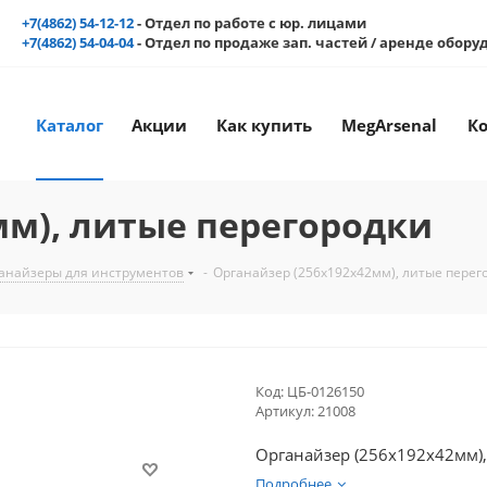
+7(4862) 54-12-12
- Отдел по работе с юр. лицами
+7(4862) 54-04-04
- Отдел по продаже зап. частей / аренде обор
Каталог
Акции
Как купить
MegArsenal
К
мм), литые перегородки
ганайзеры для инструментов
-
Органайзер (256х192х42мм), литые перег
Код:
ЦБ-0126150
Артикул:
21008
Органайзер (256х192х42мм)
Подробнее