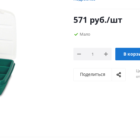
571
руб.
/шт
Мало
В корз
Ц
Поделиться
о