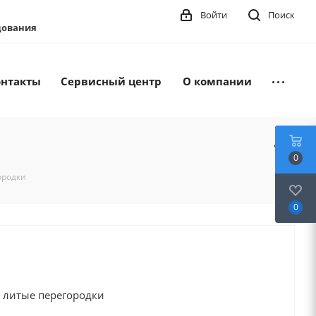
Войти
Поиск
удования
онтакты
Сервисный центр
О компании
0
ородки
0
, литые перегородки