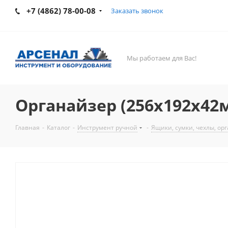
+7 (4862) 78-00-08
Заказать звонок
Мы работаем для Вас!
Органайзер (256х192х42
Главная
-
Каталог
-
Инструмент ручной
-
Ящики, сумки, чехлы, ор