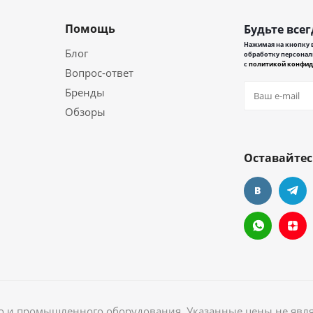
Помощь
Будьте всег
Нажимая на кнопку в
Блог
обработку персонал
с
политикой конфид
Вопрос-ответ
Бренды
Обзоры
Оставайтес
ого и промышленного оборудования. Указанные цены не явл