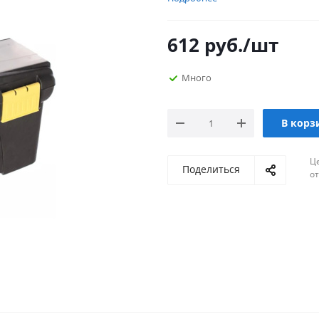
612
руб.
/шт
Много
В корз
Ц
Поделиться
о