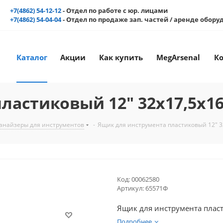
+7(4862) 54-12-12
- Отдел по работе с юр. лицами
+7(4862) 54-04-04
- Отдел по продаже зап. частей / аренде обор
Каталог
Акции
Как купить
MegArsenal
К
ластиковый 12" 32х17,5х1
ганайзеры для инструментов
-
Ящик для инструмента пластиковый 12" 3
Код:
00062580
Артикул:
65571Ф
Ящик для инструмента плас
Подробнее