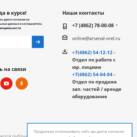
да в курсе!
Наши контакты
ы даете согласие на
ьных данных и соглашаетесь
+7 (4862) 78-00-08
енциальности
online@arsenal-orel.ru
+7(4862) 54-12-12
-
Отдел по работе с
юр. лицами
ь на связи
+7(4862) 54-04-04
-
Отдел по продаже
зап. частей / аренде
оборудования
Продолжая использовать сайт, вы даете согласие
яются публичной офертой и могут быть изменены.