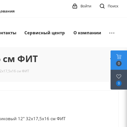
Войти
Поиск
удования
онтакты
Сервисный центр
О компании
6 см ФИТ
0
2х17,5х16 см ФИТ
0
тиковый 12" 32х17,5х16 см ФИТ