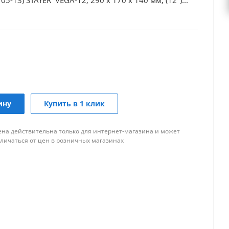
-13) STAYER VEGA-12, 290 x 170 x 140 мм, (12")...
ину
Купить в 1 клик
ена действительна только для интернет-магазина и может
тличаться от цен в розничных магазинах