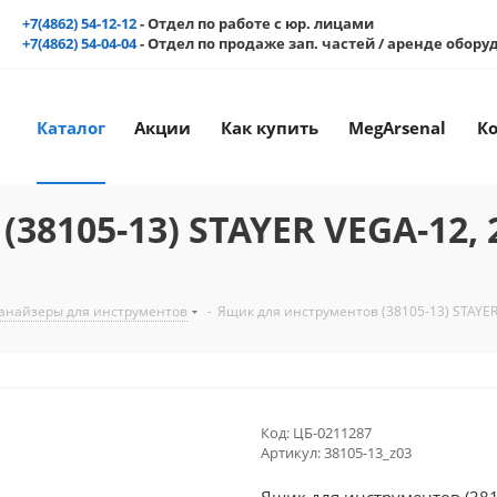
+7(4862) 54-12-12
- Отдел по работе с юр. лицами
+7(4862) 54-04-04
- Отдел по продаже зап. частей / аренде обор
Каталог
Акции
Как купить
MegArsenal
К
8105-13) STAYER VEGA-12, 2
ганайзеры для инструментов
-
Ящик для инструментов (38105-13) STAYER 
Код:
ЦБ-0211287
Артикул:
38105-13_z03