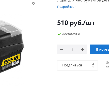
Ящик для инструментов (38105
Подробнее
510
руб.
/шт
Достаточно
В корз
Ц
Поделиться
о