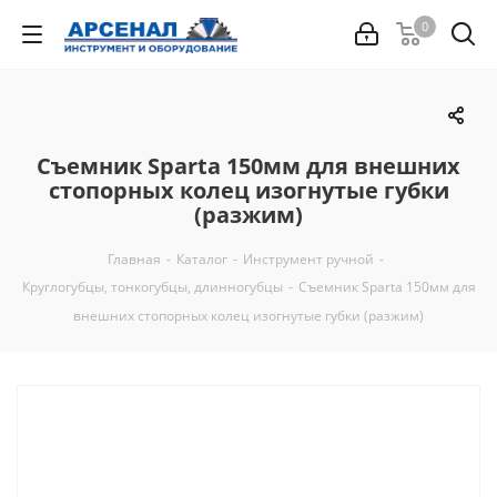
0
Съемник Sparta 150мм для внешних
стопорных колец изогнутые губки
(разжим)
Главная
-
Каталог
-
Инструмент ручной
-
Круглогубцы, тонкогубцы, длинногубцы
-
Съемник Sparta 150мм для
внешних стопорных колец изогнутые губки (разжим)