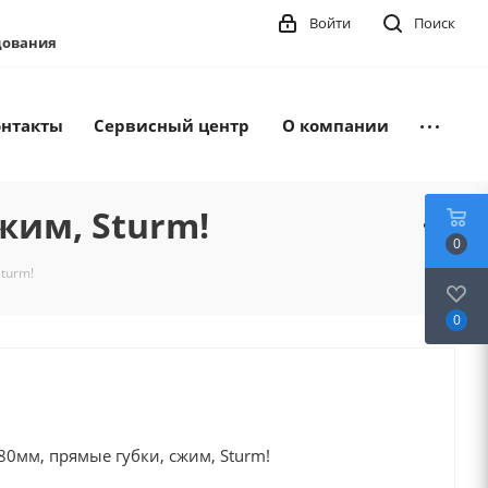
Войти
Поиск
удования
онтакты
Сервисный центр
О компании
жим, Sturm!
0
turm!
0
0мм, прямые губки, сжим, Sturm!