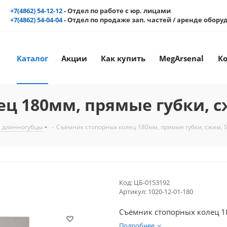
+7(4862) 54-12-12
- Отдел по работе с юр. лицами
+7(4862) 54-04-04
- Отдел по продаже зап. частей / аренде обор
Каталог
Акции
Как купить
MegArsenal
К
ц 180мм, прямые губки, с
, длинногубцы
-
Съёмник стопорных колец 180мм, прямые губки, сжим, S
Код:
ЦБ-0153192
Артикул:
1020-12-01-180
Съёмник стопорных колец 18
Подробнее