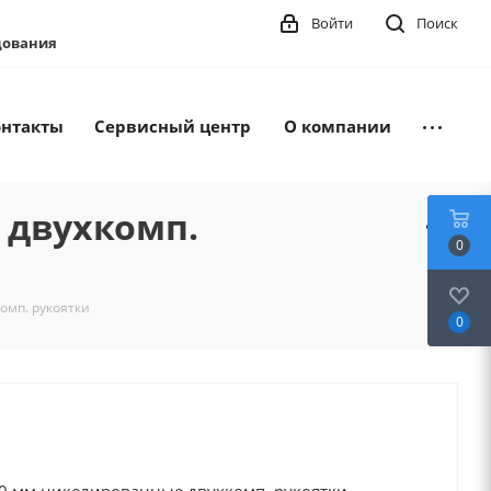
Войти
Поиск
удования
онтакты
Сервисный центр
О компании
 двухкомп.
0
омп. рукоятки
0