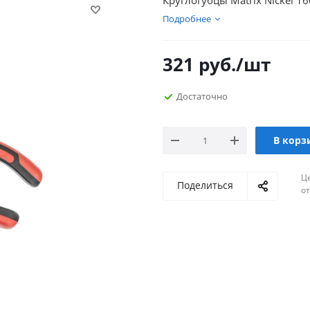
Круглогубцы Matrix Nickel 
Подробнее
321
руб.
/шт
Достаточно
В корз
Ц
Поделиться
о