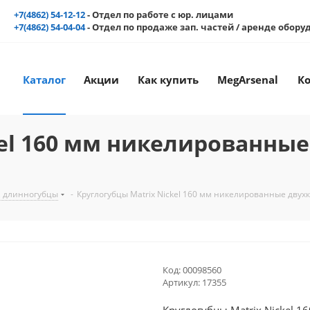
+7(4862) 54-12-12
- Отдел по работе с юр. лицами
+7(4862) 54-04-04
- Отдел по продаже зап. частей / аренде обор
Каталог
Акции
Как купить
MegArsenal
К
kel 160 мм никелированные
, длинногубцы
-
Круглогубцы Matrix Nickel 160 мм никелированные двухк
Код:
00098560
Артикул:
17355