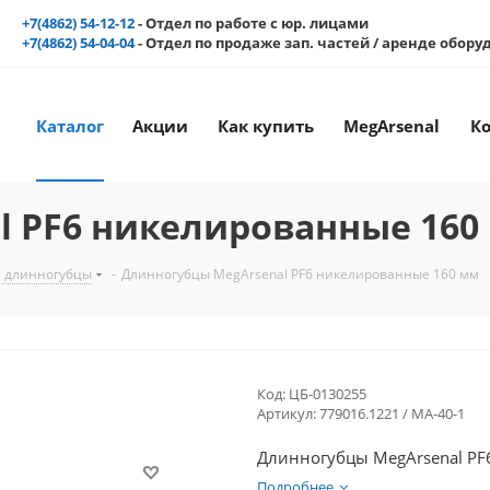
+7(4862) 54-12-12
- Отдел по работе с юр. лицами
+7(4862) 54-04-04
- Отдел по продаже зап. частей / аренде обор
Каталог
Акции
Как купить
MegArsenal
К
l PF6 никелированные 160
, длинногубцы
-
Длинногубцы MegArsenal PF6 никелированные 160 мм
Код:
ЦБ-0130255
Артикул:
779016.1221 / MA-40-1
Длинногубцы MegArsenal P
Подробнее