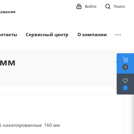
Войти
Поиск
удования
онтакты
Сервисный центр
О компании
 мм
0
0
F6 никелированные 160 мм