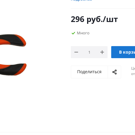
296
руб.
/шт
Много
В корз
Ц
Поделиться
о