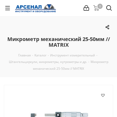
0
Микрометр механический 25-50мм //
MATRIX
Главная
-
Каталог
-
Инструмент измерительный
-
Штангельциркули, микрометры, нутрометры и др.
-
Микрометр
механический 25-50мм // MATRIX