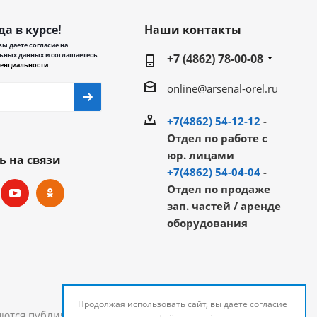
да в курсе!
Наши контакты
ы даете согласие на
ьных данных и соглашаетесь
+7 (4862) 78-00-08
енциальности
online@arsenal-orel.ru
+7(4862) 54-12-12
-
Отдел по работе с
юр. лицами
ь на связи
+7(4862) 54-04-04
-
Отдел по продаже
зап. частей / аренде
оборудования
Продолжая использовать сайт, вы даете согласие
яются публичной офертой и могут быть изменены.