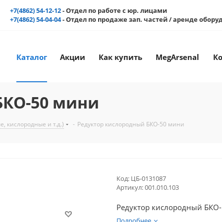
+7(4862) 54-12-12
- Отдел по работе с юр. лицами
+7(4862) 54-04-04
- Отдел по продаже зап. частей / аренде обор
Каталог
Акции
Как купить
MegArsenal
К
БКО-50 мини
, кислородные и т.д.)
-
Редуктор кислородный БКО-50 мини
Код:
ЦБ-0131087
Артикул:
001.010.103
Редуктор кислородный БКО
Подробнее