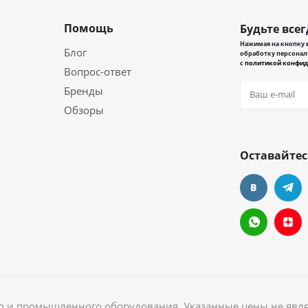
Помощь
Будьте всег
Нажимая на кнопку в
Блог
обработку персонал
с
политикой конфид
Вопрос-ответ
Бренды
Обзоры
Оставайтес
ого и промышленного оборудования. Указанные цены не явл