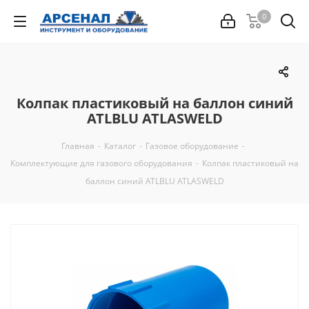
0
Колпак пластиковый на баллон синий
ATLBLU ATLASWELD
Главная
-
Каталог
-
Газовое оборудование
-
Комплектующие для газового оборудования
-
Колпак пластиковый на
баллон синий ATLBLU ATLASWELD