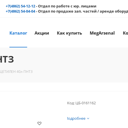
+7(4862) 54-12-12
- Отдел по работе с юр. лицами
+7(4862) 54-04-04
- Отдел по продаже зап. частей / аренде обор
Каталог
Акции
Как купить
MegArsenal
К
НТЗ
АЦЕТИЛЕН 40л ПНТЗ
Код:
ЦБ-0161162
Подробнее