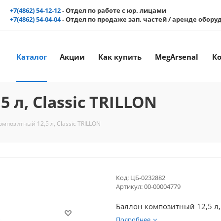
+7(4862) 54-12-12
- Отдел по работе с юр. лицами
+7(4862) 54-04-04
- Отдел по продаже зап. частей / аренде обор
Каталог
Акции
Как купить
MegArsenal
К
 л, Classic TRILLON
омпозитный 12,5 л, Classic TRILLON
Код:
ЦБ-0232882
Артикул:
00-00004779
Баллон композитный 12,5 л, 
Подробнее