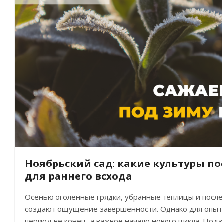
Ноябрьский сад: какие культуры по
для раннего всхода
Осенью оголенные грядки, убранные теплицы и пос
создают ощущение завершенности. Однако для опыт
период не конец, а важное начало нового цикла. Под