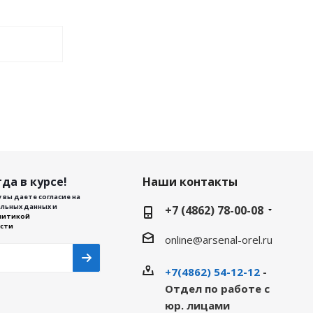
да в курсе!
Наши контакты
 вы даете согласие на
льных данных и
+7 (4862) 78-00-08
литикой
сти
online@arsenal-orel.ru
+7(4862) 54-12-12
-
Отдел по работе с
юр. лицами