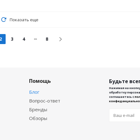
Показать еще
2
3
4
8
Помощь
Будьте всег
Нажимая на кнопку
Блог
обработку персона
соглашаетесь с
по
Вопрос-ответ
конфиденциально
Бренды
Обзоры