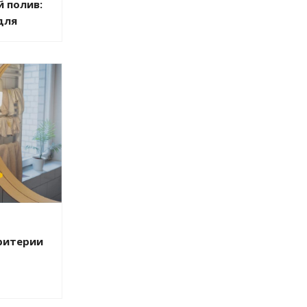
 полив:
для
ритерии