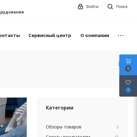
Войти
Поиск
борудования
онтакты
Сервисный центр
О компании
0
0
Категории
Обзоры товаров
2
Советы покупателям
43