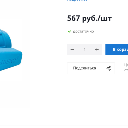
567
руб.
/шт
Достаточно
В корз
Ц
Поделиться
о