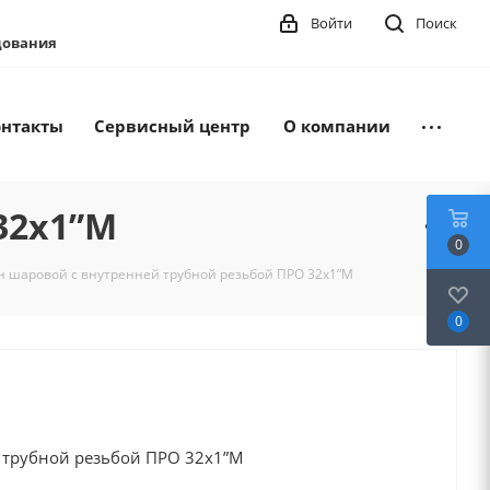
Войти
Поиск
удования
онтакты
Сервисный центр
О компании
32x1”М
0
н шаровой с внутренней трубной резьбой ПРО 32x1”М
0
 трубной резьбой ПРО 32x1”М