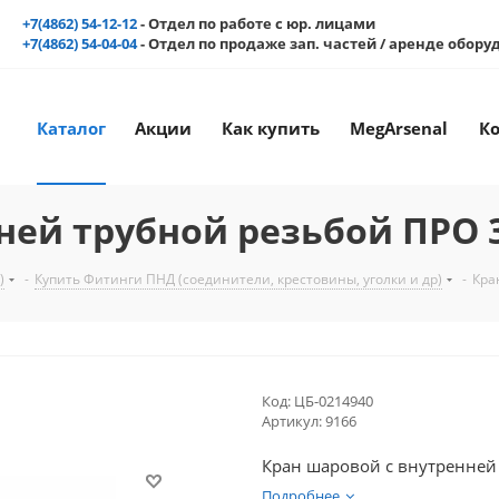
+7(4862) 54-12-12
- Отдел по работе с юр. лицами
+7(4862) 54-04-04
- Отдел по продаже зап. частей / аренде обор
Каталог
Акции
Как купить
MegArsenal
К
ней трубной резьбой ПРО 
)
-
Купить Фитинги ПНД (соединители, крестовины, уголки и др)
-
Кра
Код:
ЦБ-0214940
Артикул:
9166
Кран шаровой с внутренней
Подробнее