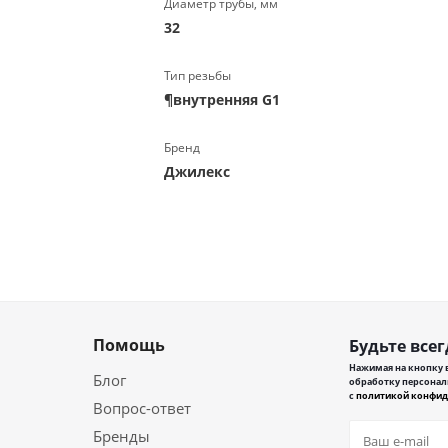
Диаметр трубы, мм
32
Тип резьбы
¶внутренняя G1
Бренд
Джилекс
Помощь
Будьте всег
Нажимая на кнопку в
Блог
обработку персонал
с
политикой конфид
Вопрос-ответ
Бренды