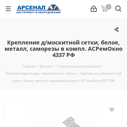
0
Крепление д/москитной сетки, белое,
металл, саморезы в компл. АСРемОкно
4337 РФ
Главная
-
Каталог
-
Строительные материалы
-
Оконная фурнитура, подоконники, откосы
-
Крепление д/москитной
сетки, белое, металл, саморезы в компл. АСРемОкно 4337 РФ