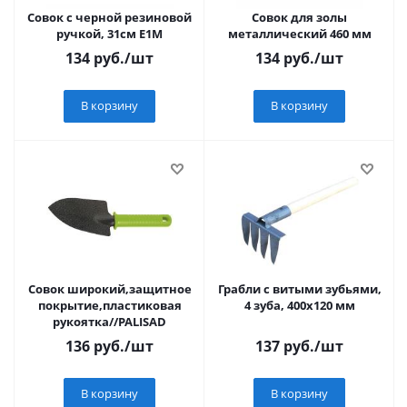
Совок с черной резиновой
Совок для золы
ручкой, 31см E1M
металлический 460 мм
134
руб.
/шт
134
руб.
/шт
В корзину
В корзину
Совок широкий,защитное
Грабли с витыми зубьями,
покрытие,пластиковая
4 зуба, 400х120 мм
рукоятка//PALISAD
136
руб.
/шт
137
руб.
/шт
В корзину
В корзину