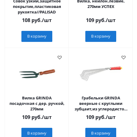
Совок узкий,защитное
Вилка, нейлон.лезвие,
покрытие,пластиковая
270мм УСПЕХ
рукоятка//PALISAD
108
руб.
/шт
109
руб.
/шт
В корзину
В корзину
Вилка GRINDA
Грабельки GRINDA
посадочная с дер. ручкой,
веерные с круглыми
270мм
зубцаит,из углеродистой
стали с коннекторной
109
руб.
/шт
109
руб.
/шт
системой,460мм
В корзину
В корзину