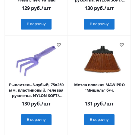
Fresh Line// Palisad
рукоятка, NYLON SOFT//
Palisad
129
руб.
/шт
130
руб.
/шт
В корзину
В корзину
Рыхлитель 3-зубый, 75х250
Метла плоская MAWIPRO
мм, пластиковый, гелевая
"Мишель" б/ч.
рукоятка, NYLON SOFT//
Palisad
130
руб.
/шт
131
руб.
/шт
В корзину
В корзину