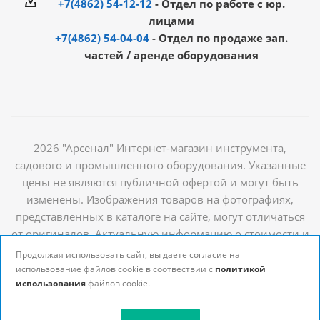
+7(4862) 54-12-12
- Отдел по работе с юр.
лицами
+7(4862) 54-04-04
- Отдел по продаже зап.
частей / аренде оборудования
2026 "Арсенал" Интернет-магазин инструмента,
садового и промышленного оборудования. Указанные
цены не являются публичной офертой и могут быть
изменены. Изображения товаров на фотографиях,
представленных в каталоге на сайте, могут отличаться
от оригиналов. Актуальную информацию о стоимости и
наличии товаров можно получить у наших
Продолжая использовать сайт, вы даете согласие на
менеджеров
использование файлов cookie в соотвествии с
политикой
использования
файлов cookie.