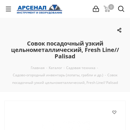
0
Совок посадочный узкий
цельнометаллический, Fresh Line//
Palisad
Главная
-
Каталог
-
Садовая техника
-
Садово-огородный инвентарь (лопаты, грабли и др.)
-
Совок
посадочный узкий цельнометаллический, Fresh Line// Palisad