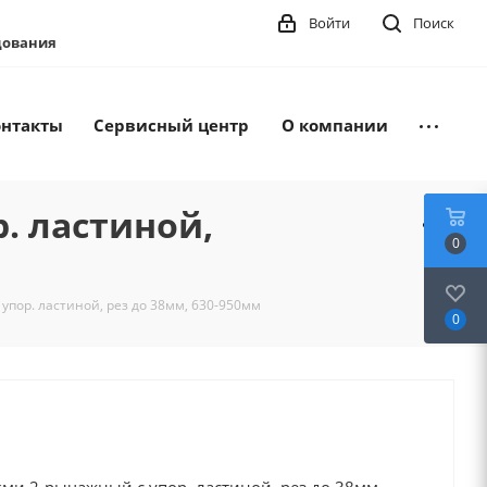
Войти
Поиск
удования
онтакты
Сервисный центр
О компании
. ластиной,
0
 упор. ластиной, рез до 38мм, 630-950мм
0