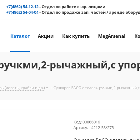
+7(4862) 54-12-12
- Отдел по работе с юр. лицами
+7(4862) 54-04-04
- Отдел по продаже зап. частей / аренде обор
Каталог
Акции
Как купить
MegArsenal
К
 ручкми,2-рычажный,с упор
 (лопаты, грабли и др.)
-
Сучкорез RACO с телеск. ручкми,2-рычажный,с
Код:
00066016
Артикул:
4212-53/275