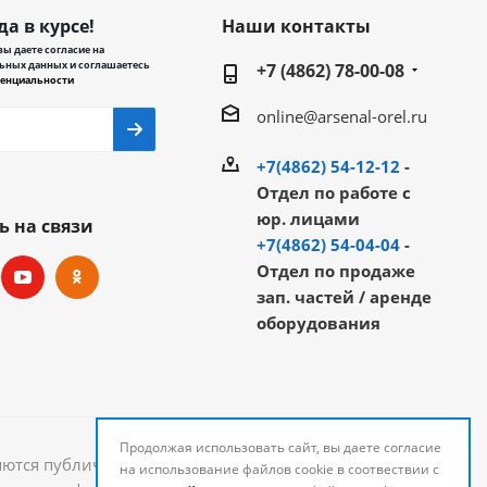
да в курсе!
Наши контакты
ы даете согласие на
ьных данных и соглашаетесь
+7 (4862) 78-00-08
енциальности
online@arsenal-orel.ru
+7(4862) 54-12-12
-
Отдел по работе с
юр. лицами
ь на связи
+7(4862) 54-04-04
-
Отдел по продаже
зап. частей / аренде
оборудования
Продолжая использовать сайт, вы даете согласие
яются публичной офертой и могут быть изменены.
на использование файлов cookie в соотвествии с