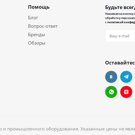
Помощь
Будьте всег
Нажимая на кнопку в
Блог
обработку персонал
с
политикой конфид
Вопрос-ответ
Бренды
Обзоры
Оставайтес
ого и промышленного оборудования. Указанные цены не явл