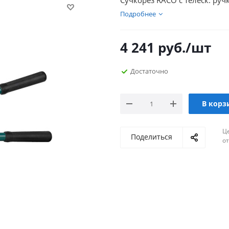
Сучкорез RACO с телеск. руч
Подробнее
4 241
руб.
/шт
Достаточно
В корз
Ц
Поделиться
о