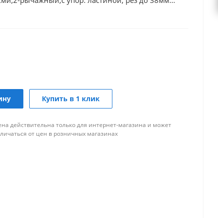
кми,2-рычажный,с упор. ластиной, рез до 38мм...
ину
Купить в 1 клик
ена действительна только для интернет-магазина и может
тличаться от цен в розничных магазинах