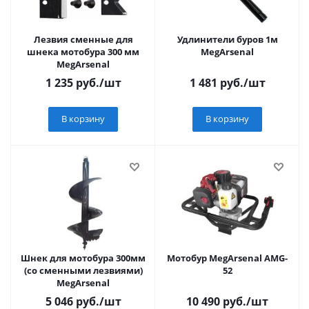
Лезвия сменные для
Удлинители буров 1м
шнека мотобура 300 мм
MegArsenal
MegArsenal
1 235
руб.
/шт
1 481
руб.
/шт
В корзину
В корзину
Шнек для мотобура 300мм
Мотобур MegArsenal AMG-
(со сменными лезвиями)
52
MegArsenal
5 046
руб.
/шт
10 490
руб.
/шт