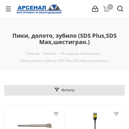
0
Пики, долото, зубило (SDS Plus,SDS
Max,шестигран.)
Главная
-
Каталог
-
Расходные материалы
-
Пики, долото, зубило (SDS Plus,SDS Max,шестигран.)
Фильтр