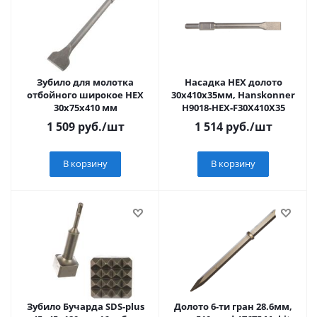
Зубило для молотка
Насадка HEX долото
отбойного широкое НЕХ
30x410x35мм, Hanskonner
30х75х410 мм
H9018-HEX-F30X410X35
1 509
руб.
/шт
1 514
руб.
/шт
В корзину
В корзину
Зубило Бучарда SDS-plus
Долото 6-ти гран 28.6мм,