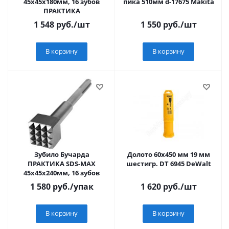
45х45х180мм, 16 зубов
пика 510мм d-17675 Makita
ПРАКТИКА
1 548
руб.
/шт
1 550
руб.
/шт
В корзину
В корзину
Зубило Бучарда
Долото 60х450 мм 19 мм
ПРАКТИКА SDS-MAX
шестигр. DT 6945 DeWalt
45х45х240мм, 16 зубов
1 580
руб.
/упак
1 620
руб.
/шт
В корзину
В корзину