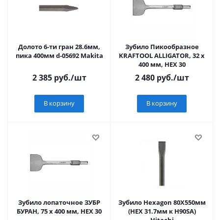
Долото 6-ти гран 28.6мм,
Зубило Пикообразное
пика 400мм d-05692 Makita
KRAFTOOL ALLIGATOR, 32 x
400 мм, HEX 30
2 385
руб.
/шт
2 480
руб.
/шт
В корзину
В корзину
Зубило лопаточное ЗУБР
Зубило Hexagon 80Х550мм
БУРАН, 75 х 400 мм, HEX 30
(НЕХ 31.7мм к Н90SA)