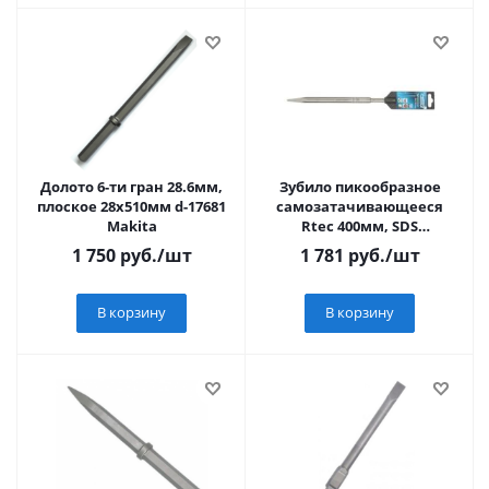
Долото 6-ти гран 28.6мм,
Зубило пикообразное
плоское 28х510мм d-17681
самозатачивающееся
Makita
Rtec 400мм, SDS
MAX//GROSS
1 750
руб.
/шт
1 781
руб.
/шт
В корзину
В корзину