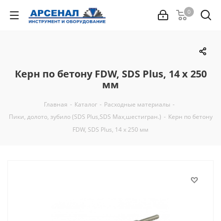
0
Керн по бетону FDW, SDS Plus, 14 х 250
мм
Главная
-
Каталог
-
Расходные материалы
-
Пики, долото, зубило (SDS Plus,SDS Max,шестигран.)
-
Керн по бетону
FDW, SDS Plus, 14 х 250 мм