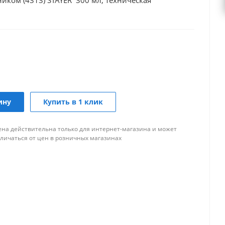
иком (4313) STAYER 300 мл, техническая
ину
Купить в 1 клик
ена действительна только для интернет-магазина и может
тличаться от цен в розничных магазинах