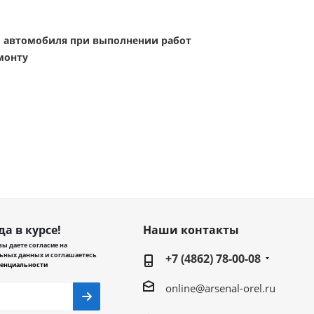
ы автомобиля при выполнении работ
монту
да в курсе!
Наши контакты
ы даете согласие на
ьных данных и соглашаетесь
+7 (4862) 78-00-08
енциальности
online@arsenal-orel.ru