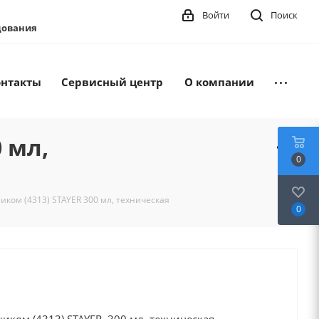
Войти
Поиск
удования
онтакты
Сервисный центр
О компании
 мл,
0
ком (4313) STAYER 300 мл, техническая
0