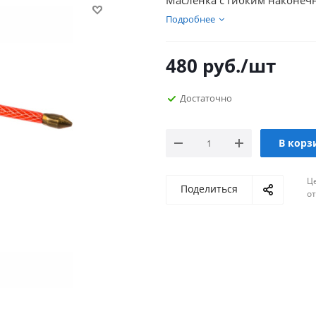
Масленка с гибким наконечн
Подробнее
480
руб.
/шт
Достаточно
В корз
Ц
Поделиться
о