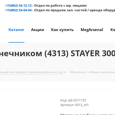
+7(4862) 54-12-12
- Отдел по работе с юр. лицами
+7(4862) 54-04-04
- Отдел по продаже зап. частей / аренде обор
Каталог
Акции
Как купить
MegArsenal
К
ечником (4313) STAYER 300
чный инструмент (масленки,бачки и т.д.)
-
Масленка с гибким наконечни
Код:
ЦБ-0211155
Артикул:
4313_z01