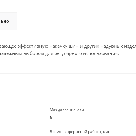
льно
вающее эффективную накачку шин и других надувных издел
о надежным выбором для регулярного использования.
Max давление, атм
6
Время непрерывной работы, мин