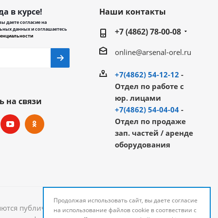
да в курсе!
Наши контакты
ы даете согласие на
ьных данных и соглашаетесь
+7 (4862) 78-00-08
енциальности
online@arsenal-orel.ru
+7(4862) 54-12-12
-
Отдел по работе с
юр. лицами
ь на связи
+7(4862) 54-04-04
-
Отдел по продаже
зап. частей / аренде
оборудования
Продолжая использовать сайт, вы даете согласие
яются публичной офертой и могут быть изменены.
на использование файлов cookie в соотвествии с