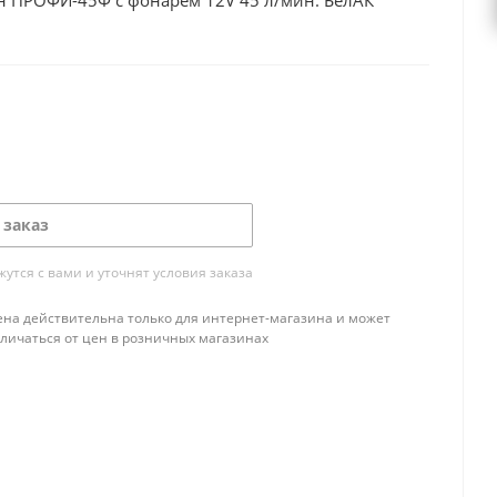
н ПРОФИ-45Ф с фонарем 12V 45 л/мин. БелАК
 заказ
тся с вами и уточнят условия заказа
ена действительна только для интернет-магазина и может
тличаться от цен в розничных магазинах