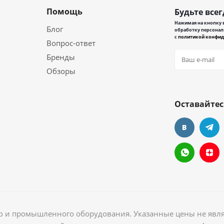
Помощь
Будьте всег
Нажимая на кнопку в
Блог
обработку персонал
с
политикой конфид
Вопрос-ответ
Бренды
Обзоры
Оставайтес
ого и промышленного оборудования. Указанные цены не явл