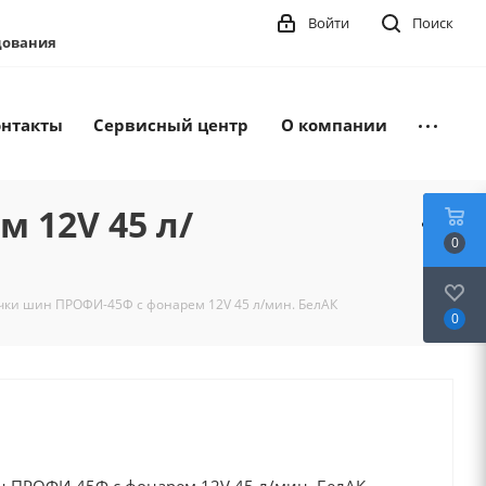
Войти
Поиск
удования
онтакты
Сервисный центр
О компании
 12V 45 л/
0
чки шин ПРОФИ-45Ф с фонарем 12V 45 л/мин. БелАК
0