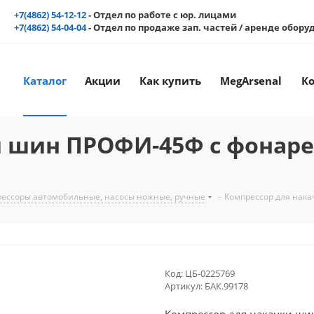
+7(4862) 54-12-12
- Отдел по работе с юр. лицами
+7(4862) 54-04-04
- Отдел по продаже зап. частей / аренде обор
Каталог
Акции
Как купить
MegArsenal
К
 шин ПРОФИ-45Ф с фонарем
ессоры автомобильные, насосы ножные, ручные
-
Компрессор для нака
Код:
ЦБ-0225769
Артикул:
БАК.99178